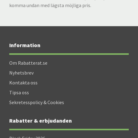
komma undan med lägsta möjliga pris.
Information
Om Rabatterat.se
Nyhetsbrev
Kontakta oss
Tipsa oss
Sekretesspolicy & Cookies
Rabatter & erbjudanden