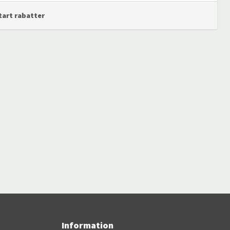
start rabatter
Information