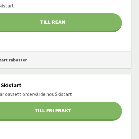
kistart
TILL REAN
start rabatter
s Skistart
gar oavsett ordervärde hos Skistart
TILL FRI FRAKT