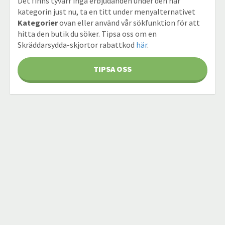
Det finns tyvärr inga erbjudanden under den här
kategorin just nu, ta en titt under menyalternativet
Kategorier
ovan eller använd vår sökfunktion för att
hitta den butik du söker. Tipsa oss om en
Skräddarsydda-skjortor rabattkod
här
.
TIPSA OSS