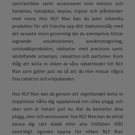
sportartiklar samt accessoarer som mössor och
handskar, halsdukar, kepsar, slipsar och plånböcker
med mera. Hos NLY Man kan du även inhandla
produkter för att fräscha upp ditt badrumsskåp med
det senaste inom grooming där du exempelvis hittar
lugnande ansiktskrämer, ansiktsrengöring,
solskyddsprodukter, rakhyvlar med precision samt
väldoftande schampo, rakvatten och parfymer. Kom
ihåg att kolla in vilken av våra rabattkoder till NLY
Man som gäller just nu så att du inte missar några
fina rabatter och erbjudanden.
Hos NLY Man kan du genom att regelbundet kolla in
topplistan hålla dig uppdaterad om vilka plagg och
skor som är hetast just nu. När du beställer dina
plagg, skor och accessoarer hos NLY Man kan du alltid
känna dig rätt klädd inför alla tillfällen. Håll
samtidigt ögonen öppna för vilken NLY Man