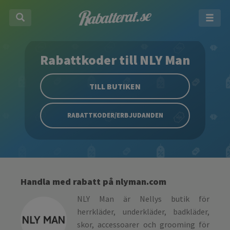
Rabattkoder till NLY Man
TILL BUTIKEN
RABATTKODER/ERBJUDANDEN
Handla med rabatt på nlyman.com
NLY Man är Nellys butik för
herrkläder, underkläder, badkläder,
skor, accessoarer och grooming för