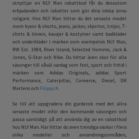
utnyttjar en NLY Man rabattkod får du dessutom
erbjudanden och rabatter som gör dina inköp ännu
roligare. Hos NLY Man hittar du det senaste modet
inom byxor & shorts, jeans, jackor, skjortor, tröjor, T-
shirts & linnen, kavajer & kostymer samt badkläder
och underkläder i märken som exempelvis NLY Man,
RW Est. 1984, River Island, Selected Homme, Jack &
Jones, G-Star och Nike. Du hittar även skor för alla
säsonger till såväl vardag som fest, sport och fritid i
märken som Adidas Originals, adidas Sport
Performance, Caterpillar, Converse, Diesel, DR
Martens och
Filippa K
.
Se till att uppgradera din garderob med det allra
senaste modet inför den kommande säsongen och
passa samtidigt på att använda dig av en rabattkod
hos NLY Man. Här hittar du även trendiga väskor i flera
olika modeller och användningsområden,