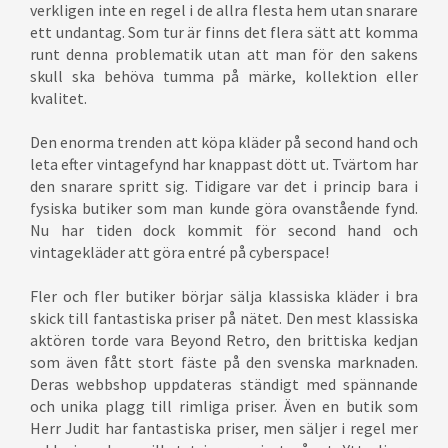
verkligen inte en regel i de allra flesta hem utan snarare
ett undantag. Som tur är finns det flera sätt att komma
runt denna problematik utan att man för den sakens
skull ska behöva tumma på märke, kollektion eller
kvalitet.
Den enorma trenden att köpa kläder på second hand och
leta efter vintagefynd har knappast dött ut. Tvärtom har
den snarare spritt sig. Tidigare var det i princip bara i
fysiska butiker som man kunde göra ovanstående fynd.
Nu har tiden dock kommit för second hand och
vintagekläder att göra entré på cyberspace!
Fler och fler butiker börjar sälja klassiska kläder i bra
skick till fantastiska priser på nätet. Den mest klassiska
aktören torde vara Beyond Retro, den brittiska kedjan
som även fått stort fäste på den svenska marknaden.
Deras webbshop uppdateras ständigt med spännande
och unika plagg till rimliga priser. Även en butik som
Herr Judit har fantastiska priser, men säljer i regel mer