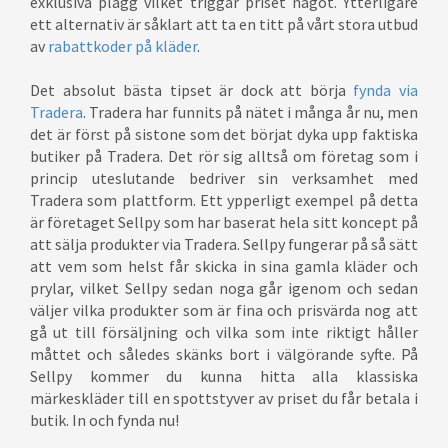
exklusiva plagg vilket triggar priset något. Ytterligare
ett alternativ är såklart att ta en titt på vårt stora utbud
av
rabattkoder på kläder
.
Det absolut bästa tipset är dock att börja
fynda via
Tradera
. Tradera har funnits på nätet i många år nu, men
det är först på sistone som det börjat dyka upp faktiska
butiker på Tradera. Det rör sig alltså om företag som i
princip uteslutande bedriver sin verksamhet med
Tradera som plattform. Ett ypperligt exempel på detta
är företaget Sellpy som har baserat hela sitt koncept på
att sälja produkter via Tradera. Sellpy fungerar på så sätt
att vem som helst får skicka in sina gamla kläder och
prylar, vilket Sellpy sedan noga går igenom och sedan
väljer vilka produkter som är fina och prisvärda nog att
gå ut till försäljning och vilka som inte riktigt håller
måttet och således skänks bort i välgörande syfte. På
Sellpy kommer du kunna hitta alla klassiska
märkeskläder till en spottstyver av priset du får betala i
butik. In och fynda nu!