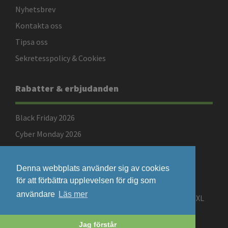
Nyhetsbrev
Kontakta oss
Tipsa oss
Sekretesspolicy & Cookies
Rabatter & erbjudanden
Black Friday 2026
Cyber Monday 2026
Singles Day 2026
Denna webbplats använder sig av cookies
för att förbättra upplevelsen för dig som
användare
Läs mer
©2008-2026 Rabatterat.se - en sajt som drivs av PXL
Perfect AB (Org.nr: 556825-0160)
Jag förstår