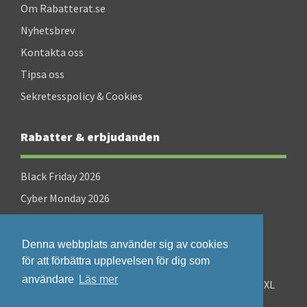
Om Rabatterat.se
Nyhetsbrev
Kontakta oss
Tipsa oss
Sekretesspolicy & Cookies
Rabatter & erbjudanden
Black Friday 2026
Cyber Monday 2026
Singles Day 2026
Denna webbplats använder sig av cookies
för att förbättra upplevelsen för dig som
användare
Läs mer
©2008-2026 Rabatterat.se - en sajt som drivs av PXL
Perfect AB (Org.nr: 556825-0160)