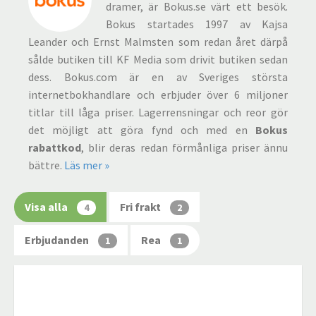
dramer, är Bokus.se värt ett besök.
Bokus startades 1997 av Kajsa
Leander och Ernst Malmsten som redan året därpå
sålde butiken till KF Media som drivit butiken sedan
dess. Bokus.com är en av Sveriges största
internetbokhandlare och erbjuder över 6 miljoner
titlar till låga priser. Lagerrensningar och reor gör
det möjligt att göra fynd och med en
Bokus
rabattkod
, blir deras redan förmånliga priser ännu
bättre.
Läs mer »
Visa alla
Fri frakt
4
2
Erbjudanden
Rea
1
1