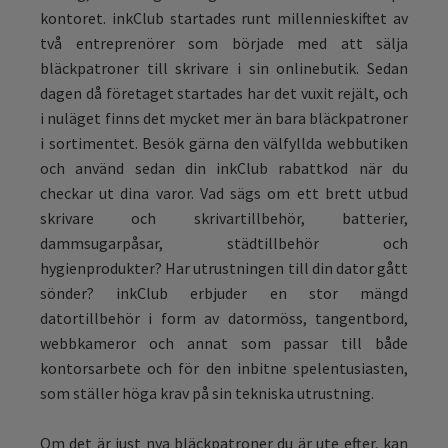
kontoret. inkClub startades runt millennieskiftet av
två entreprenörer som började med att sälja
bläckpatroner till skrivare i sin onlinebutik. Sedan
dagen då företaget startades har det vuxit rejält, och
i nuläget finns det mycket mer än bara bläckpatroner
i sortimentet. Besök gärna den välfyllda webbutiken
och använd sedan din inkClub rabattkod när du
checkar ut dina varor. Vad sägs om ett brett utbud
skrivare och skrivartillbehör, batterier,
dammsugarpåsar, städtillbehör och
hygienprodukter? Har utrustningen till din dator gått
sönder? inkClub erbjuder en stor mängd
datortillbehör i form av datormöss, tangentbord,
webbkameror och annat som passar till både
kontorsarbete och för den inbitne spelentusiasten,
som ställer höga krav på sin tekniska utrustning.
Om det är just nya bläckpatroner du är ute efter, kan