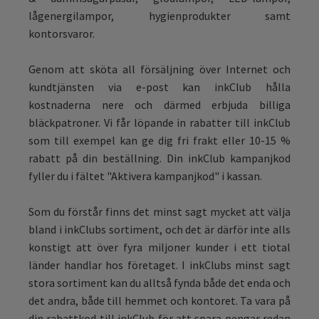
lågenergilampor, hygienprodukter samt
kontorsvaror.
Genom att sköta all försäljning över Internet och
kundtjänsten via e-post kan inkClub hålla
kostnaderna nere och därmed erbjuda billiga
bläckpatroner. Vi får löpande in rabatter till inkClub
som till exempel kan ge dig fri frakt eller 10-15 %
rabatt på din beställning. Din inkClub kampanjkod
fyller du i fältet "Aktivera kampanjkod" i kassan.
Som du förstår finns det minst sagt mycket att välja
bland i inkClubs sortiment, och det är därför inte alls
konstigt att över fyra miljoner kunder i ett tiotal
länder handlar hos företaget. I inkClubs minst sagt
stora sortiment kan du alltså fynda både det enda och
det andra, både till hemmet och kontoret. Ta vara på
din rabattkod till inkClub för att spara pengar redan