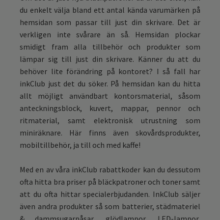
du enkelt välja bland ett antal kända varumärken på
hemsidan som passar till just din skrivare. Det är
verkligen inte svårare än så. Hemsidan plockar
smidigt fram alla tillbehör och produkter som
lämpar sig till just din skrivare. Känner du att du
behöver lite förändring på kontoret? I så fall har
inkClub just det du söker. På hemsidan kan du hitta
allt möjligt användbart kontorsmaterial, såsom
anteckningsblock, kuvert, mappar, pennor och
ritmaterial, samt elektronisk utrustning som
miniräknare. Här finns även skovårdsprodukter,
mobiltillbehör, ja till och med kaffe!
Med en av våra inkClub rabattkoder kan du dessutom
ofta hitta bra priser på bläckpatroner och toner samt
att du ofta hittar specialerbjudanden. InkClub säljer
även andra produkter så som batterier, städmateriel
& dammsugarpåsar, glödlampor, LED-lampor,