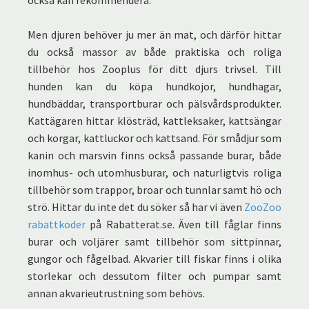
också kan rekommendera.
Men djuren behöver ju mer än mat, och därför hittar
du också massor av både praktiska och roliga
tillbehör hos Zooplus för ditt djurs trivsel. Till
hunden kan du köpa hundkojor, hundhagar,
hundbäddar, transportburar och pälsvårdsprodukter.
Kattägaren hittar klösträd, kattleksaker, kattsängar
och korgar, kattluckor och kattsand. För smådjur som
kanin och marsvin finns också passande burar, både
inomhus- och utomhusburar, och naturligtvis roliga
tillbehör som trappor, broar och tunnlar samt hö och
strö. Hittar du inte det du söker så har vi även
ZooZoo
rabattkoder
på Rabatterat.se. Även till fåglar finns
burar och voljärer samt tillbehör som sittpinnar,
gungor och fågelbad. Akvarier till fiskar finns i olika
storlekar och dessutom filter och pumpar samt
annan akvarieutrustning som behövs.