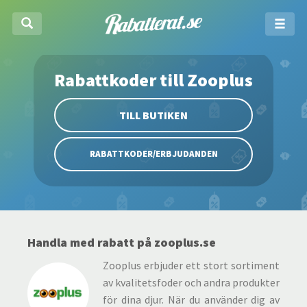
Rabattkoder till Zooplus
TILL BUTIKEN
RABATTKODER/ERBJUDANDEN
Handla med rabatt på zooplus.se
Zooplus erbjuder ett stort sortiment
av kvalitetsfoder och andra produkter
för dina djur. När du använder dig av