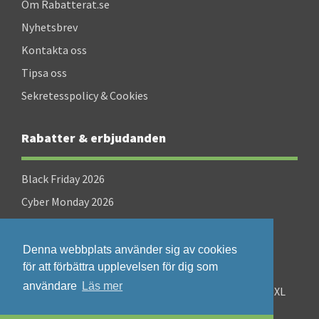
Om Rabatterat.se
Nyhetsbrev
Kontakta oss
Tipsa oss
Sekretesspolicy & Cookies
Rabatter & erbjudanden
Black Friday 2026
Cyber Monday 2026
Singles Day 2026
Denna webbplats använder sig av cookies
för att förbättra upplevelsen för dig som
användare
Läs mer
©2008-2026 Rabatterat.se - en sajt som drivs av PXL
Perfect AB (Org.nr: 556825-0160)