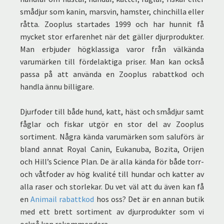
smådjur som kanin, marsvin, hamster, chinchilla eller
råtta. Zooplus startades 1999 och har hunnit få
mycket stor erfarenhet när det gäller djurprodukter.
Man erbjuder högklassiga varor från välkända
varumärken till fördelaktiga priser. Man kan också
passa på att använda en Zooplus rabattkod och
handla ännu billigare.
Djurfoder till både hund, katt, häst och smådjur samt
fåglar och fiskar utgör en stor del av Zooplus
sortiment. Några kända varumärken som saluförs är
bland annat Royal Canin, Eukanuba, Bozita, Orijen
och Hill’s Science Plan. De är alla kända för både torr-
och våtfoder av hög kvalité till hundar och katter av
alla raser och storlekar. Du vet väl att du även kan få
en
Animail rabattkod
hos oss? Det är en annan butik
med ett brett sortiment av djurprodukter som vi