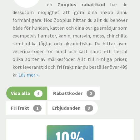
en
Zooplus rabattkod
har du
dessutom möjlighet att göra dina inköp ännu
förmånligare. Hos Zooplus hittar du allt du behöver
både för hunden, katten och dina övriga smådjur som
exempelvis hamster, kanin, marsvin, möss, chinchilla
samt olika fåglar och akvariefiskar. Du hittar även
veterinärfoder för hund och katt samt ett flertal
olika sorter av märkesfoder. Allt till rimliga priser,
kort leveranstid och fri frakt när du beställer över 499
kr.
Läs mer »
Visa alla
Rabattkoder
6
2
Fri frakt
Erbjudanden
1
3