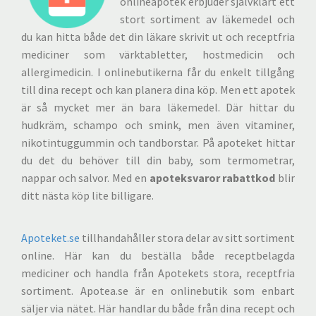
onlineapotek erbjuder självklart ett
stort sortiment av läkemedel och
du kan hitta både det din läkare skrivit ut och receptfria
mediciner som värktabletter, hostmedicin och
allergimedicin. I onlinebutikerna får du enkelt tillgång
till dina recept och kan planera dina köp. Men ett apotek
är så mycket mer än bara läkemedel. Där hittar du
hudkräm, schampo och smink, men även vitaminer,
nikotintuggummin och tandborstar. På apoteket hittar
du det du behöver till din baby, som termometrar,
nappar och salvor. Med en
apoteksvaror rabattkod
blir
ditt nästa köp lite billigare.
Apoteket.se
tillhandahåller stora delar av sitt sortiment
online. Här kan du beställa både receptbelagda
mediciner och handla från Apotekets stora, receptfria
sortiment. Apotea.se är en onlinebutik som enbart
säljer via nätet. Här handlar du både från dina recept och