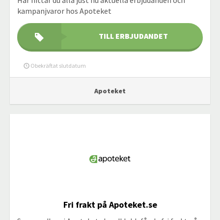
Här hittar du alla just nu aktuella erbjudanden och
kampanjvaror hos Apoteket
TILL ERBJUDANDET
Obekräftat slutdatum
Apoteket
Fri frakt på Apoteket.se