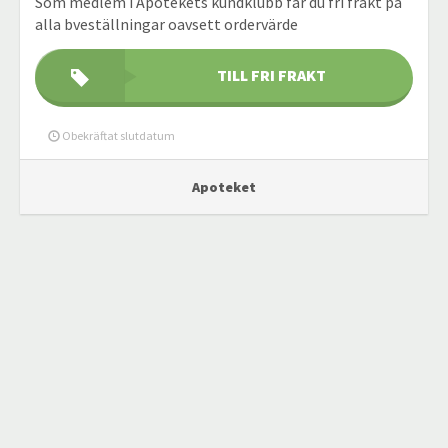
Som medlem i Apotekets kundklubb får du fri frakt på
alla bveställningar oavsett ordervärde
TILL FRI FRAKT
Obekräftat slutdatum
Apoteket