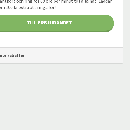
ntkort och ring för 69 öre per minut till alla nät! Laddar
m 100 kr extra att ringa för!
TILL ERBJUDANDET
enor rabatter