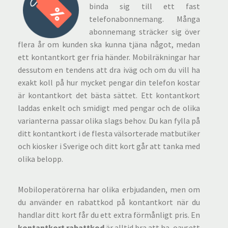
binda sig till ett fast
telefonabonnemang. Många
abonnemang sträcker sig över
flera år om kunden ska kunna tjäna något, medan
ett kontantkort ger fria händer. Mobilräkningar har
dessutom en tendens att dra iväg och om du vill ha
exakt koll på hur mycket pengar din telefon kostar
är kontantkort det bästa sättet. Ett kontantkort
laddas enkelt och smidigt med pengar och de olika
varianterna passar olika slags behov. Du kan fylla på
ditt kontantkort i de flesta välsorterade matbutiker
och kiosker i Sverige och ditt kort går att tanka med
olika belopp.
Mobiloperatörerna har olika erbjudanden, men om
du använder en rabattkod på kontantkort när du
handlar ditt kort får du ett extra förmånligt pris. En
kontantkort rabattkod
är alltid bra att ha, oavsett