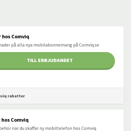
r hos Comviq
ånader på alla nya mobilabonnemang på Comviq.se
TILL ERBJUDANDET
mviq rabatter
r hos Comviq
lbehör när du skaffar ny mobiltelefon hos Comviq