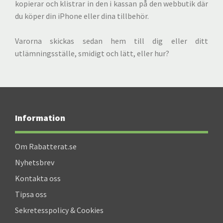
kopierar och klistrar in den i kassan på den webbutik där
du köper din iPhone eller dina tillbehör.
Varorna skickas sedan hem till dig eller ditt
utlämningsställe, smidigt och lätt, eller hur?
Information
Om Rabatterat.se
Nyhetsbrev
Kontakta oss
Tipsa oss
Sekretesspolicy & Cookies