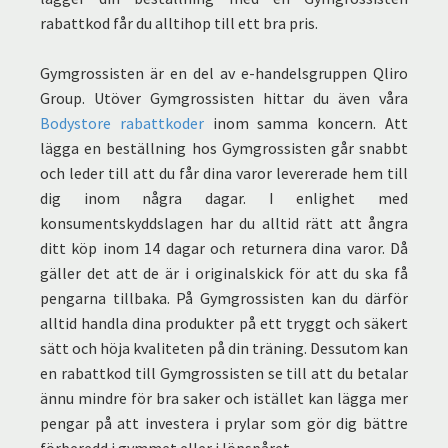
rabattkod får du alltihop till ett bra pris.
Gymgrossisten är en del av e-handelsgruppen Qliro
Group. Utöver Gymgrossisten hittar du även våra
Bodystore rabattkoder
inom samma koncern. Att
lägga en beställning hos Gymgrossisten går snabbt
och leder till att du får dina varor levererade hem till
dig inom några dagar. I enlighet med
konsumentskyddslagen har du alltid rätt att ångra
ditt köp inom 14 dagar och returnera dina varor. Då
gäller det att de är i originalskick för att du ska få
pengarna tillbaka. På Gymgrossisten kan du därför
alltid handla dina produkter på ett tryggt och säkert
sätt och höja kvaliteten på din träning. Dessutom kan
en rabattkod till Gymgrossisten se till att du betalar
ännu mindre för bra saker och istället kan lägga mer
pengar på att investera i prylar som gör dig bättre
förberedd i gymmet eller i löpspåret.