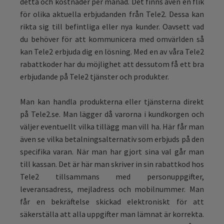
detta och kostnader per månad. Det finns även en flik
för olika aktuella erbjudanden från Tele2. Dessa kan
rikta sig till befintliga eller nya kunder. Oavsett vad
du behöver för att kommunicera med omvärlden så
kan Tele2 erbjuda dig en lösning. Med en av våra Tele2
rabattkoder har du möjlighet att dessutom få ett bra
erbjudande på Tele2 tjänster och produkter.
Man kan handla produkterna eller tjänsterna direkt
på Tele2.se. Man lägger då varorna i kundkorgen och
väljer eventuellt vilka tillägg man vill ha. Här får man
även se vilka betalningsalternativ som erbjuds på den
specifika varan. När man har gjort sina val går man
till kassan. Det är här man skriver in sin rabattkod hos
Tele2 tillsammans med personuppgifter,
leveransadress, mejladress och mobilnummer. Man
får en bekräftelse skickad elektroniskt för att
säkerställa att alla uppgifter man lämnat är korrekta.