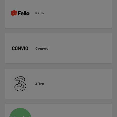
Fello
Comviq
3 Tre