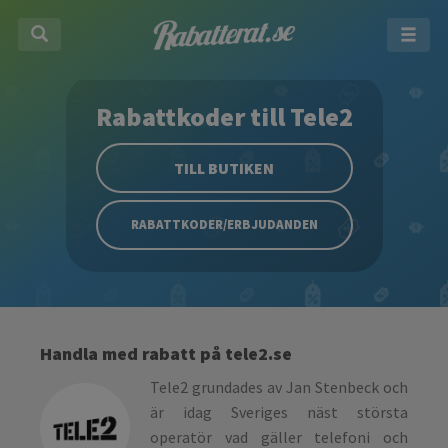
Rabattkoder till Tele2
TILL BUTIKEN
RABATTKODER/ERBJUDANDEN
Handla med rabatt på tele2.se
Tele2 grundades av Jan Stenbeck och
är idag Sveriges näst största
operatör vad gäller telefoni och