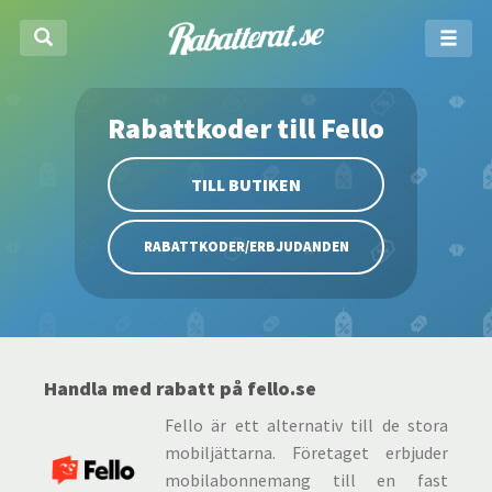
Rabattkoder till Fello
TILL BUTIKEN
RABATTKODER/ERBJUDANDEN
Handla med rabatt på fello.se
Fello är ett alternativ till de stora
mobiljättarna. Företaget erbjuder
mobilabonnemang till en fast