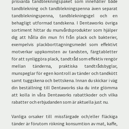
prisvärda tandblekningspaket som innehåller både
tandblekning och tandblekningspenna även separat
tandblekningspenna, tandblekningsgel och en
behagligt utformad tandskena. I Dentaworks övriga
sortiment hittar du munvårdsprodukter som hjälper
dig att hålla din mun fri från plack och bakterier,
exempelvis plackborttagningsmedel som effektivt
motverkar uppkomsten av tandsten, färgtabletter
för att synliggöra plack, tandtråd som effektiv rengör
mellan tänderna, praktiska tandtrådsbyglar,
munspeglar för egen kontroll av tänder och tandkött
samt tuggskena och bettskena. Innan du skickar i väg
din beställning till Dentaworks ska du inte glömma
att kolla in våra Dentaworks rabattkoder och vilka
rabatter och erbjudanden som är aktuella just nu.
Vanliga orsaker till missfärgade och/eller fläckiga
tänder är förutom rökning konsumtion av mat, kaffe,