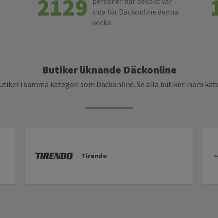
2129
personer har besökt vår
sida för Däckonline denna
vecka
Butiker liknande Däckonline
utiker i samma kategori som Däckonline. Se alla butiker inom ka
Tirendo