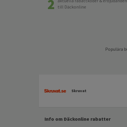
2
aktuella rabattkoder & erbjudanden
till Däckonline
Populära b
Skruvat
Info om Däckonline rabatter