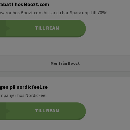
 rabatt hos Boozt.com
eavaror hos Boozt.com hittar du här. Spara upp till 70%!
TILL REAN
Mer från Boozt
gen på nordicfeel.se
ampanjer hos NordicFeel
TILL REAN