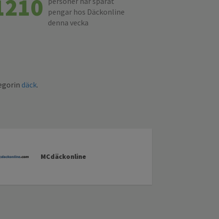
1210
personer har sparat
pengar hos Däckonline
denna vecka
tegorin
däck
.
MCdäckonline