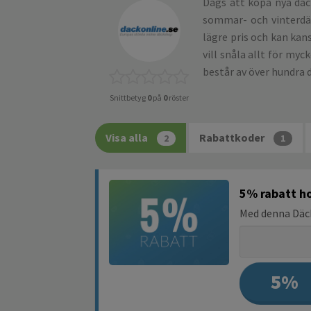
Dags att köpa nya däc
sommar- och vinterdäck
lägre pris och kan kans
vill snåla allt för my
består av över hundra 
Snittbetyg
0
på
0
röster
Visa alla
Rabattkoder
2
1
5% rabatt ho
Med denna Däck
5%