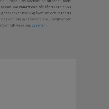
ela Europa. Hos Däckonline hittar du både
Däckonline rabattkod
får får du ett ännu
ktigt för säker körning året om och inget du
et hos din lokala däckhandlare. Sortimentet
utom till vissa öar.
Läs mer »