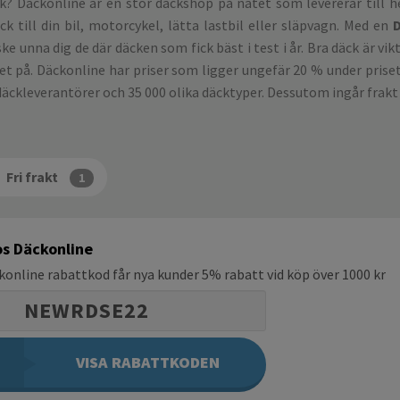
k? Däckonline är en stor däckshop på nätet som levererar till h
 till din bil, motorcykel, lätta lastbil eller släpvagn. Med en
ke unna dig de där däcken som fick bäst i test i år. Bra däck är vi
cket på. Däckonline har priser som ligger ungefär 20 % under pris
däckleverantörer och 35 000 olika däcktyper. Dessutom ingår frakt 
Fri frakt
1
s Däckonline
online rabattkod får nya kunder 5% rabatt vid köp över 1000 kr
NEWRDSE22
VISA RABATTKODEN