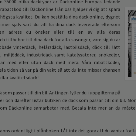
 35000 olika däcktyper är Däckonline Europas ledande
rabattkod till Däckonline från oss hjälper vi dig att spara
ögsta kvalitet. Du kan beställa dina däck online, dygnet
er själv vart du vill ha dina däck levererade eftersom
den adress du önskar eller till en av alla deras
 tillbehör till dina däck för alla säsonger, vare sig du är
de vinterdäck, helårsdäck, lastbilsdäck, däck till lätt
, miljödäck, industridäck samt katalysatorer, snökedjor,
gar med eller utan däck med mera. Våra rabattkoder,
a tiden så var på din vakt så att du inte missar chansen
dlar kvalitetsdäck!
 som passar till din bil. Antingen fyller du i uppgifterna på
ter och därefter listar butiken de däck som passar till din bil. Mon
om Däckonline samarbetar med. Betala inte mer än du måste 
nns ordentligt i plånboken. Låt inte det göra att du väntar för l