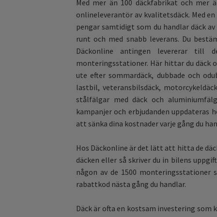
Med mer än 100 däckfabrikat och mer än
onlineleverantör av kvalitetsdäck. Med en 
pengar samtidigt som du handlar däck av h
runt och med snabb leverans. Du bestämm
Däckonline antingen levererar till 
monteringsstationer. Här hittar du däck och
ute efter sommardäck, dubbade och odubba
lastbil, veteransbilsdäck, motorcykeldäck
stålfälgar med däck och aluminiumfäl
kampanjer och erbjudanden uppdateras hel
att sänka dina kostnader varje gång du han
Hos Däckonline är det lätt att hitta de däck
däcken eller så skriver du in bilens uppgif
någon av de 1500 monteringsstationer s
rabattkod nästa gång du handlar.
Däck är ofta en kostsam investering som kä