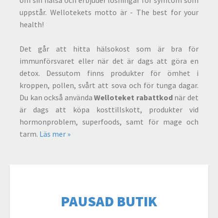
om sin hälsa och erbjuder lösningar för symtom som
uppstår. Wellotekets motto är - The best for your
health!
Det går att hitta hälsokost som är bra för
immunförsvaret eller när det är dags att göra en
detox. Dessutom finns produkter för ömhet i
kroppen, pollen, svårt att sova och för tunga dagar.
Du kan också använda
Welloteket rabattkod
när det
är dags att köpa kosttillskott, produkter vid
hormonproblem, superfoods, samt för mage och
tarm.
Läs mer »
PAUSAD BUTIK