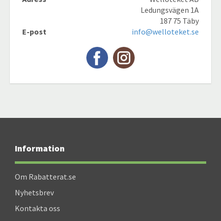
Ledungsvägen 1A
187 75 Täby
E-post
info@welloteket.se
Information
Om Rabatterat.se
Nyhetsbrev
Kontakta oss