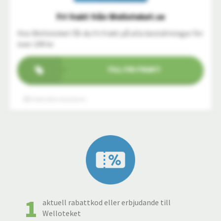
Fri frakt från Welloteket.se
Hos Welloteket får du fri frakt på alla beställningar för
över 199 kr
TILL FRI FRAKT
Obekräftat slutdatum
1
aktuell rabattkod eller erbjudande till
Welloteket